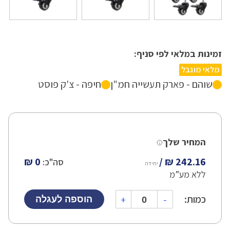
זמינות במלאי לפי סניף:
מלאי מוגבל
שוהם - פארק תעשייה חמ"ן
חיפה - צ'ק פוסט
המחיר שלך
0 ₪
סה"כ:
יחידה
ללא מע”מ
כמות:
+
-
הוספה לעגלה