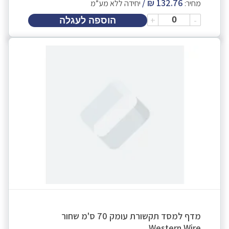
מחיר:
יחידה ללא מע”מ
+
-
הוספה לעגלה
מדף למסד תקשורת עומק 70 ס'מ שחור
Western Wire