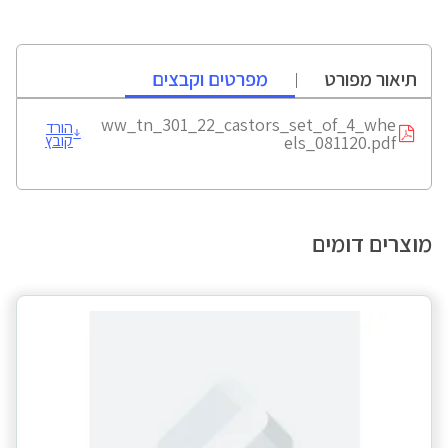
תיאור מפורט
מפרטים וקבצים
ww_tn_301_22_castors_set_of_4_whe
הורד
קובץ
els_081120.pdf
מוצרים דומים