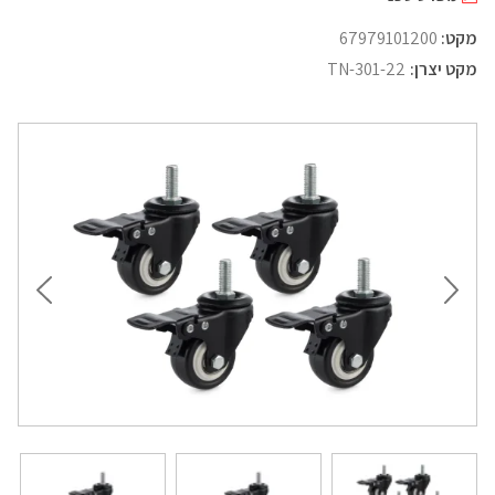
מקט:
67979101200
מקט יצרן:
TN-301-22