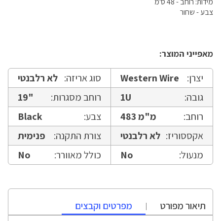
מידות: רוחב - 48 ס'מ
צבע - שחור
מאפייני המוצר:
יצרן:
Western Wire
סוג אריזה:
לא רלבנטי
גובה:
1U
רוחב מסגרות:
19"
רוחב:
483 מ"מ
צבע:
Black
אקססוריז:
לא רלבנטי
צורת התקנה:
פנימית
מנעול:
No
כולל מאוורר:
No
תיאור מפורט
מפרטים וקבצים