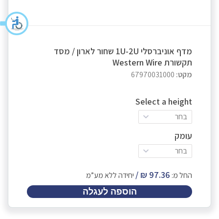
מדף אוניברסלי 1U-2U שחור לארון / מסד
תקשורת Western Wire
מקט:
67970031000
Select a height
בחר
עומק
בחר
החל מ:
יחידה ללא מע”מ
הוספה לעגלה