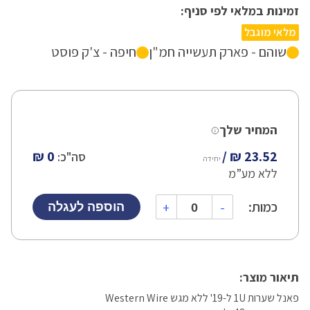
זמינות במלאי לפי סניף:
מלאי מוגבל
שוהם - פארק תעשייה חמ"ן
חיפה - צ'ק פוסט
המחיר שלך
0 ₪
סה"כ:
יחידה
ללא מע”מ
כמות:
+
-
הוספה לעגלה
תיאור מוצר:
פאנל שערות 1U ל-19' ללא מגש Western Wire