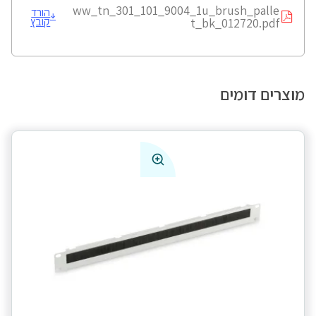
ww_tn_301_101_9004_1u_brush_palle
הורד
קובץ
t_bk_012720.pdf
מוצרים דומים