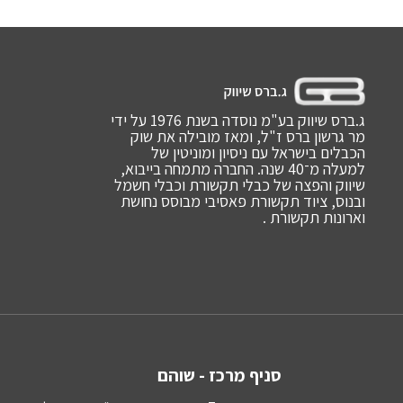
ג.ברס שיווק בע"מ נוסדה בשנת 1976 על ידי
מר גרשון ברס ז"ל, ומאז מובילה את שוק
הכבלים בישראל עם ניסיון ומוניטין של
למעלה מ־40 שנה. החברה מתמחה בייבוא,
שיווק והפצה של כבלי תקשורת וכבלי חשמל
ובנוס, ציוד תקשורת פאסיבי מבוסס נחושת
וארונות תקשורת .
סניף מרכז - שוהם