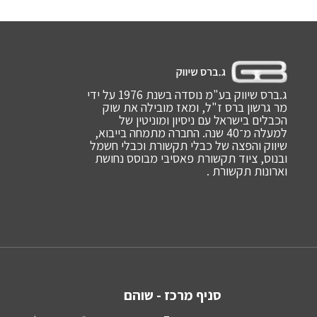
ג.ברס שיווק בע"מ נוסדה בשנת 1976 על ידי
מר גרשון ברס ז"ל, ומאז מובילה את שוק
הכבלים בישראל עם ניסיון ומוניטין של
למעלה מ־40 שנה. החברה מתמחה בייבוא,
שיווק והפצה של כבלי תקשורת וכבלי חשמל
ובנוס, ציוד תקשורת פאסיבי מבוסס נחושת
וארונות תקשורת .
סניף מרכז - שוהם